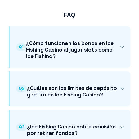
FAQ
¿Cómo funcionan los bonos en Ice
Fishing Casino al jugar slots como
Ice Fishing?
¿Cuáles son los límites de depósito
y retiro en Ice Fishing Casino?
¿Ice Fishing Casino cobra comisión
por retirar fondos?