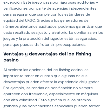
excepción. Este juego pasa por rigurosas auditorías y
verificaciones por parte de agencias independientes
para asegurar que cumple con los estándares de
equidad del UKGC. Gracias a los generadores de
números aleatorios auditados, podemos garantizar que
cada resultado sea justo y aleatorio. La confianza en los
juegos y la protección del jugador están aseguradas,
para que puedas disfrutar sin preocupaciones.
Ventajas y desventajas del ice fishing
casino
Al explorar las opciones del ice fishing casino, es
importante tener en cuenta que algunas de sus
desventajas pueden afectar la experiencia del jugador.
Por ejemplo, las rondas de bonificación no siempre
aparecen con frecuencia, especialmente en máquinas
con alta volatilidad. Esto significa que los premios
grandes y las bonificaciones especiales pueden tardar