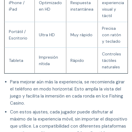
iPhone /
Optimizado
Respuesta
experiencia
iPad
en HD
instantánea
visual y
táctil
Precisa
Portátil /
Ultra HD
Muy rápido
con ratón
Escritorio
y teclado
Controles
Impresión
Tableta
Rápido
táctiles
nítida
naturales
Para mejorar aún más la experiencia, se recomienda girar
el teléfono en modo horizontal. Esto amplía la vista del
juego y facilita la inmersión en cada ronda en Ice Fishing
Casino.
Con estos ajustes, cada jugador puede disfrutar al
máximo de la experiencia móvil, sin importar el dispositivo
que utilice. La compatibilidad con diferentes plataformas