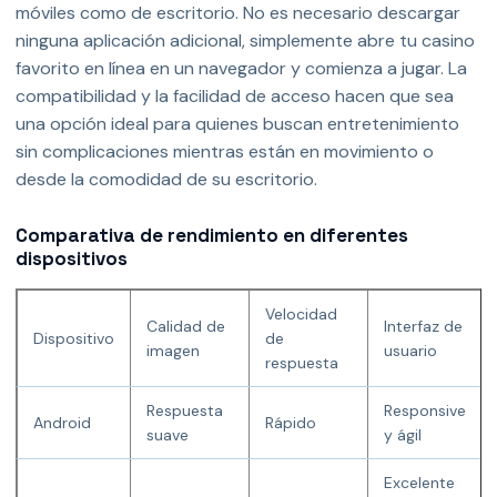
móviles como de escritorio. No es necesario descargar
ninguna aplicación adicional, simplemente abre tu casino
favorito en línea en un navegador y comienza a jugar. La
compatibilidad y la facilidad de acceso hacen que sea
una opción ideal para quienes buscan entretenimiento
sin complicaciones mientras están en movimiento o
desde la comodidad de su escritorio.
Comparativa de rendimiento en diferentes
dispositivos
Velocidad
Calidad de
Interfaz de
Dispositivo
de
imagen
usuario
respuesta
Respuesta
Responsive
Android
Rápido
suave
y ágil
Excelente