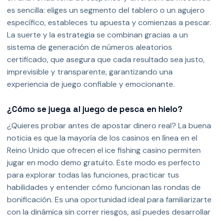
es sencilla: eliges un segmento del tablero o un agujero
específico, estableces tu apuesta y comienzas a pescar.
La suerte y la estrategia se combinan gracias a un
sistema de generación de números aleatorios
certificado, que asegura que cada resultado sea justo,
imprevisible y transparente, garantizando una
experiencia de juego confiable y emocionante.
¿Cómo se juega al juego de pesca en hielo?
¿Quieres probar antes de apostar dinero real? La buena
noticia es que la mayoría de los casinos en línea en el
Reino Unido que ofrecen el ice fishing casino permiten
jugar en modo demo gratuito. Este modo es perfecto
para explorar todas las funciones, practicar tus
habilidades y entender cómo funcionan las rondas de
bonificación. Es una oportunidad ideal para familiarizarte
con la dinámica sin correr riesgos, así puedes desarrollar