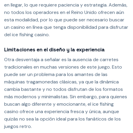
en llegar, lo que requiere paciencia y estrategia. Además,
no todos los operadores en el Reino Unido ofrecen aún
esta modalidad, por lo que puede ser necesario buscar
un casino en línea que tenga disponibilidad para disfrutar
del ice fishing casino.
Limitaciones en el diseño y la experiencia
Otra desventaja a señalar es la ausencia de carretes
tradicionales en muchas versiones de este juego. Esto
puede ser un problema para los amantes de las
máquinas tragamonedas clásicas, ya que la dinámica
cambia bastante y no todos disfrutan de los formatos
más modernos y minimalistas. Sin embargo, para quienes
buscan algo diferente y emocionante, el ice fishing
casino ofrece una experiencia fresca y única, aunque
quizás no sea la opción ideal para los fanáticos de los
juegos retro.