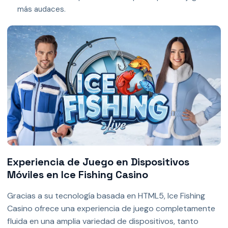
más audaces.
Experiencia de Juego en Dispositivos
Móviles en Ice Fishing Casino
Gracias a su tecnología basada en HTML5, Ice Fishing
Casino ofrece una experiencia de juego completamente
fluida en una amplia variedad de dispositivos, tanto