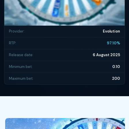
Provider:
Evolution
RTP:
97.10%
Release date:
6 August 2025
Minimum bet:
0.10
Maximum bet:
200