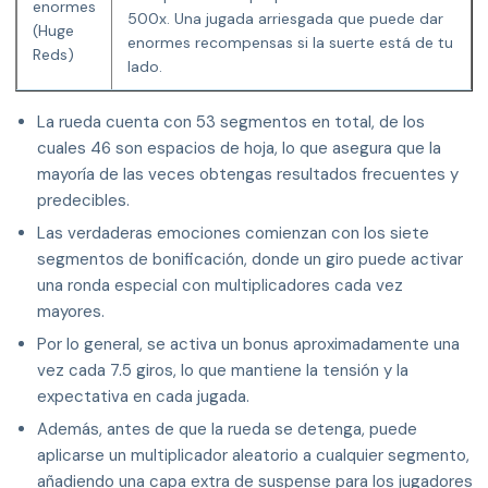
enormes
500x. Una jugada arriesgada que puede dar
(Huge
enormes recompensas si la suerte está de tu
Reds)
lado.
La rueda cuenta con 53 segmentos en total, de los
cuales 46 son espacios de hoja, lo que asegura que la
mayoría de las veces obtengas resultados frecuentes y
predecibles.
Las verdaderas emociones comienzan con los siete
segmentos de bonificación, donde un giro puede activar
una ronda especial con multiplicadores cada vez
mayores.
Por lo general, se activa un bonus aproximadamente una
vez cada 7.5 giros, lo que mantiene la tensión y la
expectativa en cada jugada.
Además, antes de que la rueda se detenga, puede
aplicarse un multiplicador aleatorio a cualquier segmento,
añadiendo una capa extra de suspense para los jugadores