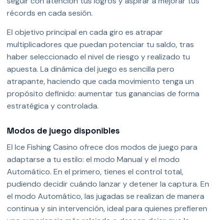
seguir con atención tus logros y aspirar a mejorar tus
récords en cada sesión.
El objetivo principal en cada giro es atrapar
multiplicadores que puedan potenciar tu saldo, tras
haber seleccionado el nivel de riesgo y realizado tu
apuesta. La dinámica del juego es sencilla pero
atrapante, haciendo que cada movimiento tenga un
propósito definido: aumentar tus ganancias de forma
estratégica y controlada.
Modos de juego disponibles
El Ice Fishing Casino ofrece dos modos de juego para
adaptarse a tu estilo: el modo Manual y el modo
Automático. En el primero, tienes el control total,
pudiendo decidir cuándo lanzar y detener la captura. En
el modo Automático, las jugadas se realizan de manera
continua y sin intervención, ideal para quienes prefieren