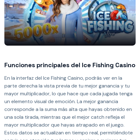
Funciones principales del Ice Fishing Casino
En la interfaz del Ice Fishing Casino, podrás ver en la
parte derecha la vista previa de tu mejor ganancia y tu
mayor multiplicador, lo que hace que cada jugada tenga
un elemento visual de emoción. La mejor ganancia
corresponde a la suma más alta que hayas obtenido en
una sola tirada, mientras que el mejor catch refleja el
mayor multiplicador que hayas atrapado en el juego.
Estos datos se actualizan en tiempo real, permitiéndote