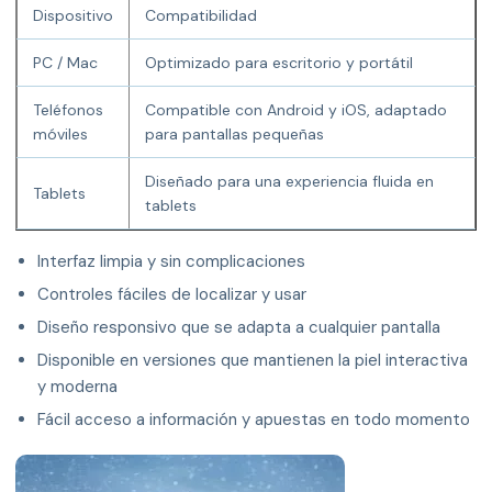
Dispositivo
Compatibilidad
PC / Mac
Optimizado para escritorio y portátil
Teléfonos
Compatible con Android y iOS, adaptado
móviles
para pantallas pequeñas
Diseñado para una experiencia fluida en
Tablets
tablets
Interfaz limpia y sin complicaciones
Controles fáciles de localizar y usar
Diseño responsivo que se adapta a cualquier pantalla
Disponible en versiones que mantienen la piel interactiva
y moderna
Fácil acceso a información y apuestas en todo momento