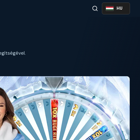
HU
egítségével.