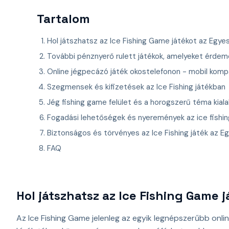
Tartalom
Hol játszhatsz az Ice Fishing Game játékot az Egyes
További pénznyerő rulett játékok, amelyeket érdeme
Online jégpecázó játék okostelefonon - mobil kompa
Szegmensek és kifizetések az Ice Fishing játékban
Jég fishing game felület és a horogszerű téma kiala
Fogadási lehetőségek és nyeremények az ice fish
Biztonságos és törvényes az Ice Fishing játék az Eg
FAQ
Hol játszhatsz az Ice Fishing Game 
Az Ice Fishing Game jelenleg az egyik legnépszerűbb onli