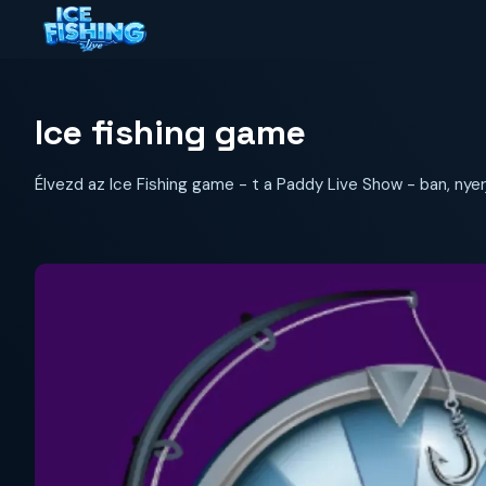
Ice fishing game
Élvezd az Ice Fishing game - t a Paddy Live Show - ban, nyer