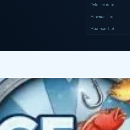
Release date:
Minimum bet:
Maximum bet: