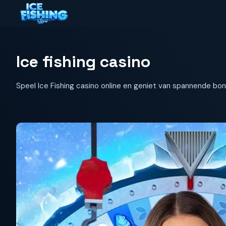
Ice fishing casino
Speel Ice Fishing casino online en geniet van spannende bonu