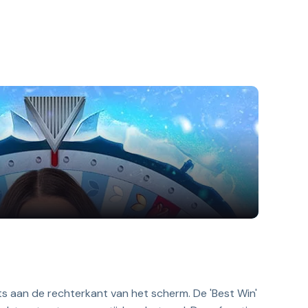
s aan de rechterkant van het scherm. De 'Best Win'