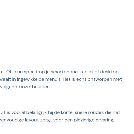
t. Of je nu speelt op je smartphone, tablet of desktop,
rdwaalt in ingewikkelde menu's. Het is echt ontworpen met
envolgende inzetbeurten.
 is vooral belangrijk bij de korte, snelle rondes die het
 eenvoudige layout zorgt voor een plezierige ervaring,