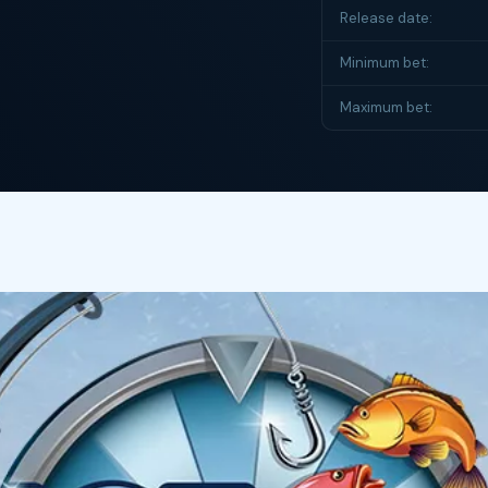
Release date:
Minimum bet:
Maximum bet: