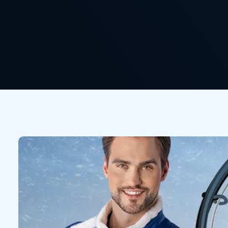
3505
36