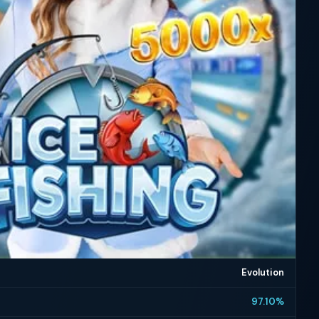
Evolution
97.10%