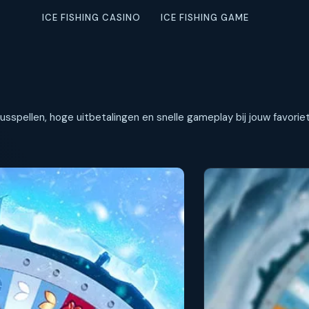
ICE FISHING CASINO
ICE FISHING GAME
sspellen, hoge uitbetalingen en snelle gameplay bij jouw favoriet