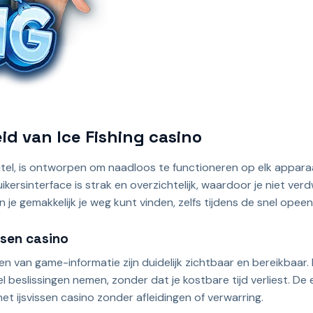
id van Ice Fishing casino
titel, is ontworpen om naadloos te functioneren op elk apparaa
kersinterface is strak en overzichtelijk, waardoor je niet ve
 en je gemakkelijk je weg kunt vinden, zelfs tijdens de snel ope
issen casino
van game-informatie zijn duidelijk zichtbaar en bereikbaar. Dit
el beslissingen nemen, zonder dat je kostbare tijd verliest. De
et ijsvissen casino zonder afleidingen of verwarring.