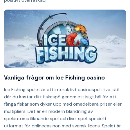
positivt överraskad!
Vanliga frågor om Ice Fishing casino
Ice Fishing spelet är ett interaktivt casinospel i live-stil
där du kastar ditt fiskespö genom ett isigt hål för att
fånga fiskar som dyker upp med omedelbara priser eller
multipliers. Det är en modern blandning av
spelautomatliknande spel och live-spel, speciellt
utformat för onlinecasinon med svensk licens. Spelet är