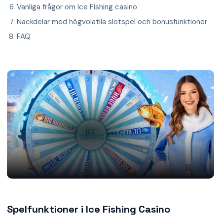
Vanliga frågor om Ice Fishing casino
Nackdelar med högvolatila slotspel och bonusfunktioner
FAQ
Spelfunktioner i Ice Fishing Casino