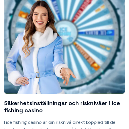
Säkerhetsinställningar och risknivåer i ice
fishing casino
I ice fishing casino är din risknivå direkt kopplad till de