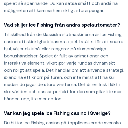
spelet så spännande. Du kan satsa smått och ändå ha
möjligheten att kamma hem riktigt stora pengar.
Vad skiljer Ice Fishing från andra spelautomater?
Till skillnad från de klassiska slotmaskinerna är Ice Fishing
casino ett skicklighetsbaserat spel. I stället för att snurra
hjul, väljer du ishål eller reagerar på slumpmässiga
bonushändelser. Spelet är fullt av animationer och
interaktiva element, vilket gör varje rundas dynamiskt
och roligt att spela. Det handlar om att använda strategi,
ibland ha ett knorr på turen, och inte minst att ha kul
medan du jagar de stora vinsterna. Det är en frisk fläkt i
slotvärlden och passar perfekt för den som gillar lite mer
händer-upp, lite mer action.
Var kan jag spela Ice Fishing casino i Sverige?
Du hittar Ice Fishing casino på topplicensierade svenska