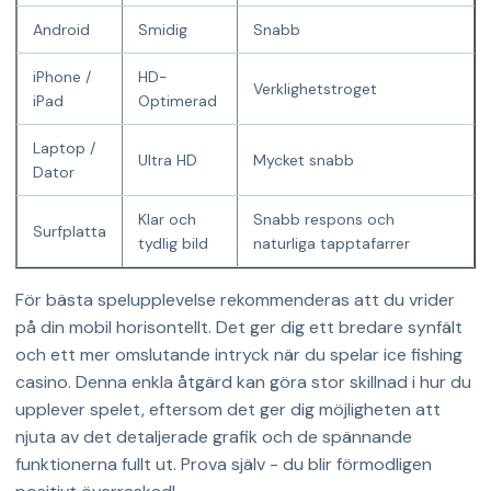
Android
Smidig
Snabb
iPhone /
HD-
Verklighetstroget
iPad
Optimerad
Laptop /
Ultra HD
Mycket snabb
Dator
Klar och
Snabb respons och
Surfplatta
tydlig bild
naturliga tapptafarrer
För bästa spelupplevelse rekommenderas att du vrider
på din mobil horisontellt. Det ger dig ett bredare synfält
och ett mer omslutande intryck när du spelar ice fishing
casino. Denna enkla åtgärd kan göra stor skillnad i hur du
upplever spelet, eftersom det ger dig möjligheten att
njuta av det detaljerade grafik och de spännande
funktionerna fullt ut. Prova själv - du blir förmodligen