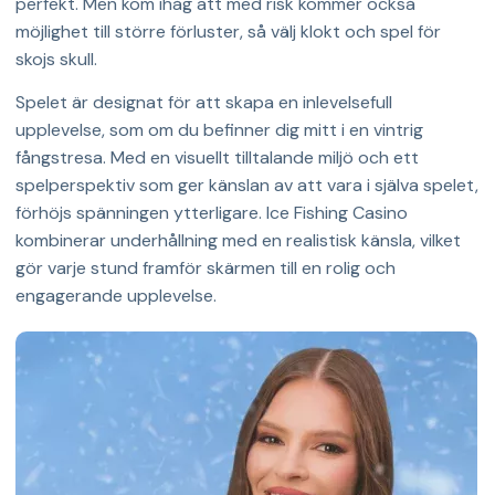
perfekt. Men kom ihåg att med risk kommer också
möjlighet till större förluster, så välj klokt och spel för
skojs skull.
Spelet är designat för att skapa en inlevelsefull
upplevelse, som om du befinner dig mitt i en vintrig
fångstresa. Med en visuellt tilltalande miljö och ett
spelperspektiv som ger känslan av att vara i själva spelet,
förhöjs spänningen ytterligare. Ice Fishing Casino
kombinerar underhållning med en realistisk känsla, vilket
gör varje stund framför skärmen till en rolig och
engagerande upplevelse.