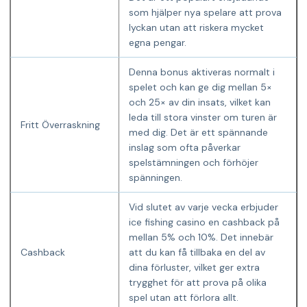
som hjälper nya spelare att prova
lyckan utan att riskera mycket
egna pengar.
Denna bonus aktiveras normalt i
spelet och kan ge dig mellan 5×
och 25× av din insats, vilket kan
leda till stora vinster om turen är
Fritt Överraskning
med dig. Det är ett spännande
inslag som ofta påverkar
spelstämningen och förhöjer
spänningen.
Vid slutet av varje vecka erbjuder
ice fishing casino en cashback på
mellan 5% och 10%. Det innebär
Cashback
att du kan få tillbaka en del av
dina förluster, vilket ger extra
trygghet för att prova på olika
spel utan att förlora allt.