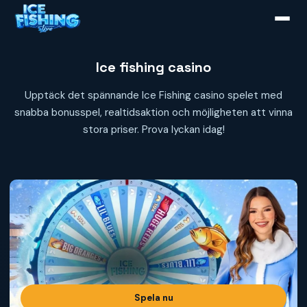
Ice fishing casino
Upptäck det spännande Ice Fishing casino spelet med
snabba bonusspel, realtidsaktion och möjligheten att vinna
stora priser. Prova lyckan idag!
Spela nu