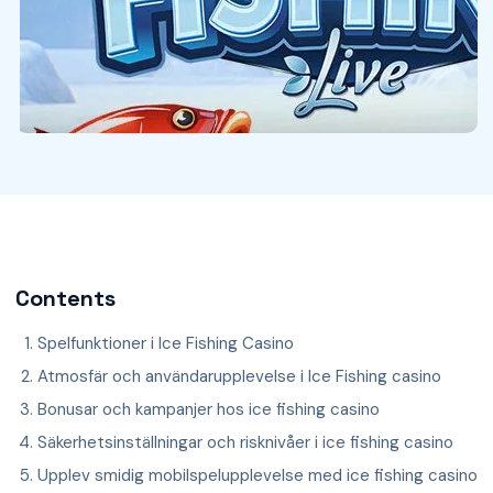
Contents
Spelfunktioner i Ice Fishing Casino
Atmosfär och användarupplevelse i Ice Fishing casino
Bonusar och kampanjer hos ice fishing casino
Säkerhetsinställningar och risknivåer i ice fishing casino
Upplev smidig mobilspelupplevelse med ice fishing casino