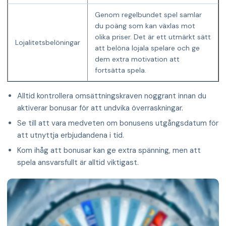
Genom regelbundet spel samlar
du poäng som kan växlas mot
olika priser. Det är ett utmärkt sätt
Lojalitetsbelöningar
att belöna lojala spelare och ge
dem extra motivation att
fortsätta spela.
Alltid kontrollera omsättningskraven noggrant innan du
aktiverar bonusar för att undvika överraskningar.
Se till att vara medveten om bonusens utgångsdatum för
att utnyttja erbjudandena i tid.
Kom ihåg att bonusar kan ge extra spänning, men att
spela ansvarsfullt är alltid viktigast.