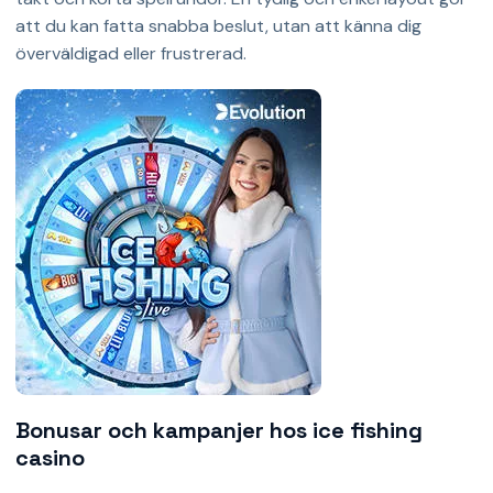
att du kan fatta snabba beslut, utan att känna dig
överväldigad eller frustrerad.
Bonusar och kampanjer hos ice fishing
casino