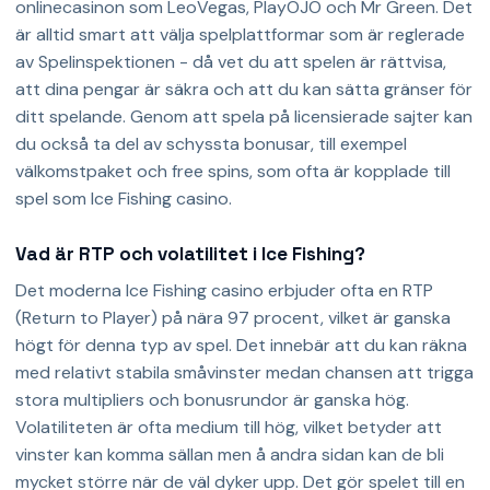
onlinecasinon som LeoVegas, PlayOJO och Mr Green. Det
är alltid smart att välja spelplattformar som är reglerade
av Spelinspektionen - då vet du att spelen är rättvisa,
att dina pengar är säkra och att du kan sätta gränser för
ditt spelande. Genom att spela på licensierade sajter kan
du också ta del av schyssta bonusar, till exempel
välkomstpaket och free spins, som ofta är kopplade till
spel som Ice Fishing casino.
Vad är RTP och volatilitet i Ice Fishing?
Det moderna Ice Fishing casino erbjuder ofta en RTP
(Return to Player) på nära 97 procent, vilket är ganska
högt för denna typ av spel. Det innebär att du kan räkna
med relativt stabila småvinster medan chansen att trigga
stora multipliers och bonusrundor är ganska hög.
Volatiliteten är ofta medium till hög, vilket betyder att
vinster kan komma sällan men å andra sidan kan de bli
mycket större när de väl dyker upp. Det gör spelet till en