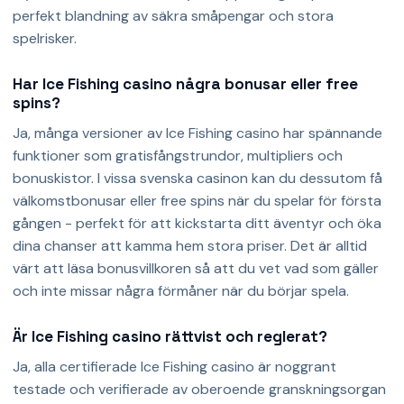
perfekt blandning av säkra småpengar och stora
spelrisker.
Har Ice Fishing casino några bonusar eller free
spins?
Ja, många versioner av Ice Fishing casino har spännande
funktioner som gratisfångstrundor, multipliers och
bonuskistor. I vissa svenska casinon kan du dessutom få
välkomstbonusar eller free spins när du spelar för första
gången - perfekt för att kickstarta ditt äventyr och öka
dina chanser att kamma hem stora priser. Det är alltid
värt att läsa bonusvillkoren så att du vet vad som gäller
och inte missar några förmåner när du börjar spela.
Är Ice Fishing casino rättvist och reglerat?
Ja, alla certifierade Ice Fishing casino är noggrant
testade och verifierade av oberoende granskningsorgan